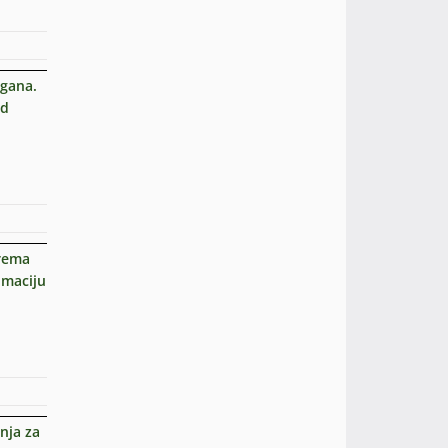
igana.
ed
prema
umaciju
nja za