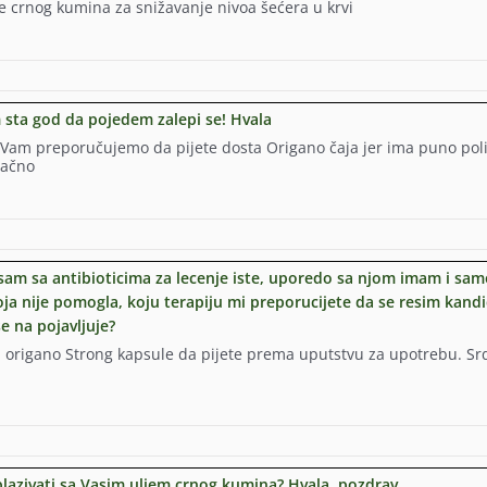
e crnog kumina za snižavanje nivoa šećera u krvi
 sta god da pojedem zalepi se! Hvala
 Vam preporučujemo da pijete dosta Origano čaja jer ima puno pol
dačno
a sam sa antibioticima za lecenje iste, uporedo sa njom imam i sa
ja nije pomogla, koju terapiju mi preporucijete da se resim kandi
e na pojavljuje?
li origano Strong kapsule da pijete prema uputstvu za upotrebu. S
zblazivati sa Vasim uljem crnog kumina? Hvala, pozdrav.