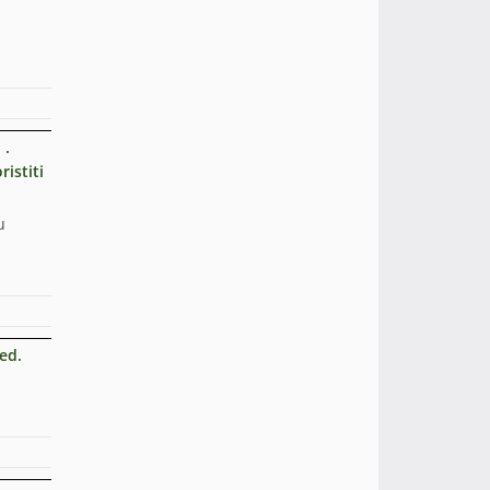
 .
istiti
u
ed.