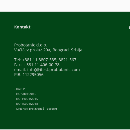
Kontakt
Probotanic d.o.o.
Vučićev prolaz 20a, Beograd, Srbija
Tel: +381 11 3807-535; 3821-567
Fax: + 381 11 406-00-78
email: info(@)test.probotanic.com
PIB: 112295056
- HACCP
- ISO 9001:2015
- ISO 14001:2015
- ISO 45001:2018
- Organski proizvođač - Ecocert