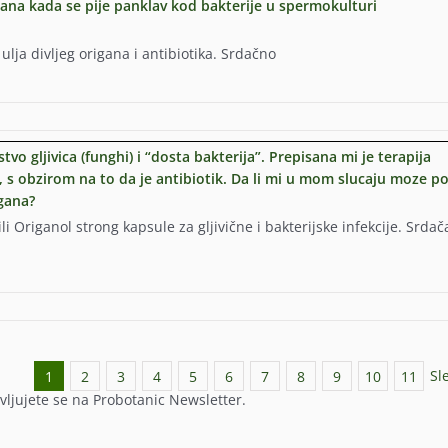
igana kada se pije panklav kod bakterije u spermokulturi
lja divljeg origana i antibiotika. Srdačno
ali
u
vo gljivica (funghi) i “dosta bakterija”. Prepisana mi je terapija
, s obzirom na to da je antibiotik. Da li mi u mom slucaju moze p
igana?
li Origanol strong kapsule za gljivične i bakterijske infekcije. Srda
e
Sl
1
2
3
4
5
6
7
8
9
10
11
uri
ljujete se na Probotanic Newsletter.
s.Hvala…