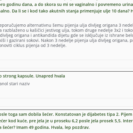
oro godinu dana, a do skora su mi se vaginalno i povremeno urin
alno. Da li se i kod tako akutnih stanja primenjuje ulje 10 dana? 
eporučujemo alternativnu šemu pijenja ulja divljeg origana 3 nedel
razblaženo u kašičici jestivog ulja, tokom druge nedelje 3x2 i tok
divljeg origana i antikandida dijetu gde se isključuje iz ishrane bel
iši i gazirani sokovi. Nakon 3 nedelje pijenja ulja divljeg origana, p
viti ciklus pijenja od 3 nedelje.
no strong kapsule. Unapred hvala
anol stari naziv
sle toga sam dobila šećer. Konstatovan je dijabetes tipa 2. Pijem
er kod kuće, pre jela je u proseku 6,2 posle jela prosek 5,5. Inte
la šećer? Imam 49 godina. Hvala, lep pozdrav.