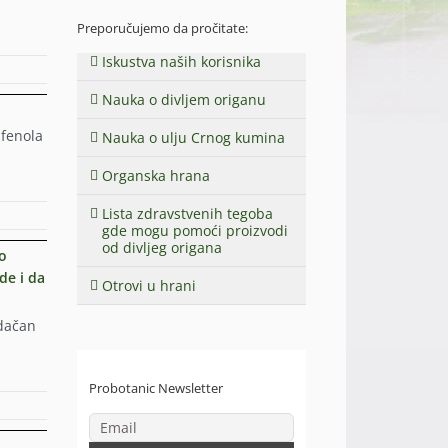
Preporučujemo da pročitate:
Iskustva naših korisnika
Nauka o divljem origanu
ifenola
Nauka o ulju Crnog kumina
Organska hrana
Lista zdravstvenih tegoba
gde mogu pomoći proizvodi
od divljeg origana
mo
de i da
Otrovi u hrani
rdačan
Probotanic Newsletter