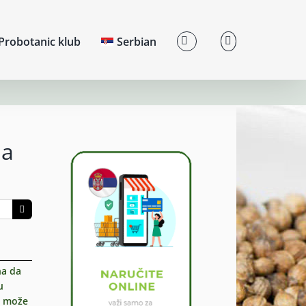
Probotanic klub
Serbian
ma
na da
u
a može