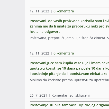
12. 11. 2022
|
0 komentara
Postovani, od vasih proizvoda koristila sam i sv
Zanima me da li imate za preporuku neki proizvo
hvala na odgovoru
Poštovana, preporučujemo ulje štapića cimeta. 
12. 11. 2022
|
0 komentara
Postovani,Juce sam kupila vase ulje i imam ne
uputstvu koristi se 10 dana pa posle 10 dana 
i poslednje pitanje da li ponistavam efekat ako
Molimo da koristite prema uputstvu za upotrebu
na
26. 7. 2021
|
Komentari su isključeni
Postovani,J
sam
Poštovanje. Kupila sam vaše ulje divljeg origana
kupila