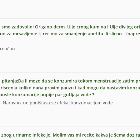
i smo zadovoljni Origano derm, Ulje crnog kumina i Ulje divljeg or
d za mrsavljenje tj recimo za smanjenje apetita ili slicno. Unapr
Srdačno
ka pitanja;Da li moze da se konzumira tokom menstruacije zatim 
koriscenja koliko dana pravim pauzu i kad mogu da nastavim konz
 posle konzumacije popije par gutljaja vode ?
. Naravno, ne poništava se efekat konzumacijom vode.
uce
 zbog urinarne infekcije. Molim vas mi recite kakva je šema dozira