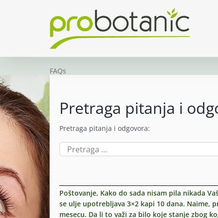
Skip
to
content
FAQs
Pretraga pitanja i od
Pretraga pitanja i odgovora:
Search
for:
Poštovanje, Kako do sada nisam pila nikada Vaš
se ulje upotrebljava 3×2 kapi 10 dana. Naime, 
mesecu. Da li to važi za bilo koje stanje zbog