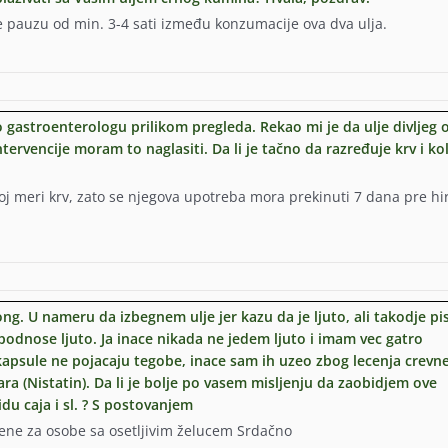
e pauzu od min. 3-4 sati između konzumacije ova dva ulja.
o gastroenterologu prilikom pregleda. Rekao mi je da ulje divljeg 
ntervencije moram to naglasiti. Da li je tačno da razređuje krv i ko
oj meri krv, zato se njegova upotreba mora prekinuti 7 dana pre hi
g. U nameru da izbegnem ulje jer kazu da je ljuto, ali takodje pi
dnose ljuto. Ja inace nikada ne jedem ljuto i imam vec gatro
kapsule ne pojacaju tegobe, inace sam ih uzeo zbog lecenja crevn
ra (Nistatin). Da li je bolje po vasem misljenju da zaobidjem ove
du caja i sl. ? S postovanjem
jene za osobe sa osetljivim želucem Srdačno