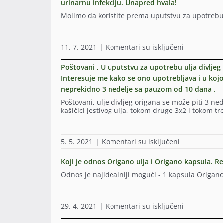
urinarnu infekciju. Unapred hvala!
vase
ulje
Molimo da koristite prema uputstvu za upotrebu
i
imam
neka
na
11. 7. 2021
|
Komentari su isključeni
pitanja;Da
Poštovanje.
li
Kupila
moze
Poštovani , U uputstvu za upotrebu ulja divljeg
sam
da
Interesuje me kako se ono upotrebljava i u kojo
vaše
se
neprekidno 3 nedelje sa pauzom od 10 dana .
ulje
konzumira
divljeg
tokom
Poštovani, ulje divljeg origana se može piti 3 n
origana
menstruaci
kašičici jestivog ulja, tokom druge 3x2 i tokom t
zbog
zatim
urinarne
prema
infekcije.
uputstvu
Molim
koristi
na
5. 5. 2021
|
Komentari su isključeni
vas
se
Poštovani
mi
10
,
Koji je odnos Origano ulja i Origano kapsula. R
recite
dana
U
kakva
Odnos je najidealniji mogući - 1 kapsula Origano
pa
uputstvu
je
posle
za
šema
10
upotrebu
doziranja
dana
ulja
na
29. 4. 2021
|
Komentari su isključeni
za
koriscenja
divljeg
Koji
urinarnu
koliko
origana
je