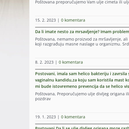
Poštovana preporučujemo Vam ulje cimeta ili ulj
15. 2. 2023
|
0 komentara
Da li imate nesto za mrsavljenje? Imam problem
Poštovana, nemamo proizvod za mršavljenje, ali
koji razgrađuju masne naslage u organizmu. Sr
8. 2. 2023
|
0 komentara
Postovani, imala sam helico bakteriju i zavrsil
vaginalnu kandidu,za koju sam koristila mast ko
mi bude istovremeno prevencija da se helico vis
Poštovana, Preporučujemo ulje divljeg origana i
pozdrav
19. 1. 2023
|
0 komentara
Postovani Da li se ulje divljeg origana moze ra