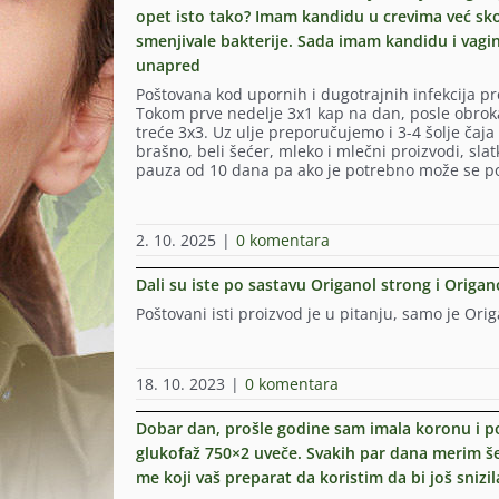
opet isto tako? Imam kandidu u crevima već sk
smenjivale bakterije. Sada imam kandidu i vagin
unapred
Poštovana kod upornih i dugotrajnih infekcija pr
Tokom prve nedelje 3x1 kap na dan, posle obroka 
treće 3x3. Uz ulje preporučujemo i 3-4 šolje čaja 
brašno, beli šećer, mleko i mlečni proizvodi, slatk
pauza od 10 dana pa ako je potrebno može se pono
2. 10. 2025
|
0 komentara
Dali su iste po sastavu Origanol strong i Origa
Poštovani isti proizvod je u pitanju, samo je Orig
18. 10. 2023
|
0 komentara
Dobar dan, prošle godine sam imala koronu i po
glukofaž 750×2 uveče. Svakih par dana merim šeć
me koji vaš preparat da koristim da bi još snizi