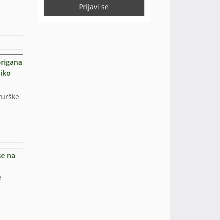
origana
liko
rurške
se na
e