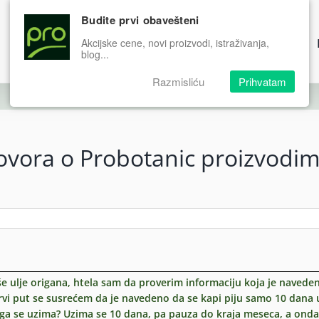
Budite prvi obavešteni
Proizvodi
Prodavnica
Podrška
Akcijske cene, novi proizvodi, istraživanja,
blog...
Razmisliću
Prihvatam
govora o Probotanic proizvodi
e ulje origana, htela sam da proverim informaciju koja je navede
prvi put se susrećem da je navedeno da se kapi piju samo 10 dana 
 koga se uzima? Uzima se 10 dana, pa pauza do kraja meseca, a ond