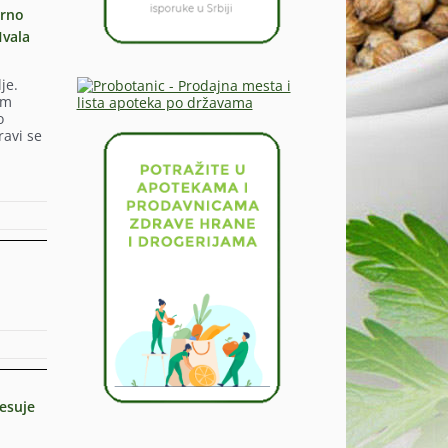
arno
Hvala
je.
om
o
ravi se
resuje