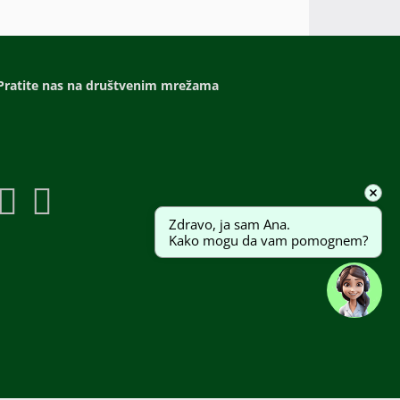
Pratite nas na društvenim mrežama
Zdravo, ja sam Ana. 
Kako mogu da vam pomognem?