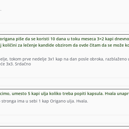
.
 origana piše da se koristi 10 dana u toku meseca 3×2 kapi dnevno
j količini za lečenje kandide obzirom da ovde čitam da se može kor
edelje, tokom prve nedelje 3x1 kap na dan posle obroka, razblaženo 
je
reće 3x3. Srdačno
ecimo, umesto 5 kapi ulja koliko treba popiti kapsula. Hvala unapr
 stronga ima u sebi 1 kap Origano ulja. Hvala.