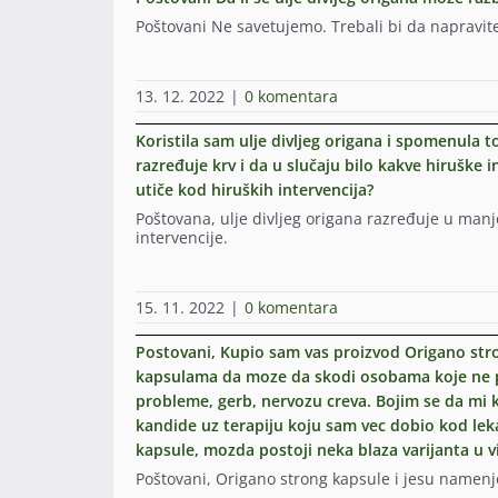
Poštovani Ne savetujemo. Trebali bi da napravit
13. 12. 2022
|
0 komentara
Koristila sam ulje divljeg origana i spomenula t
razređuje krv i da u slučaju bilo kakve hiruške i
utiče kod hiruških intervencija?
Poštovana, ulje divljeg origana razređuje u manj
intervencije.
15. 11. 2022
|
0 komentara
Postovani, Kupio sam vas proizvod Origano stron
kapsulama da moze da skodi osobama koje ne po
probleme, gerb, nervozu creva. Bojim se da mi 
kandide uz terapiju koju sam vec dobio kod leka
kapsule, mozda postoji neka blaza varijanta u vi
Poštovani, Origano strong kapsule i jesu namen